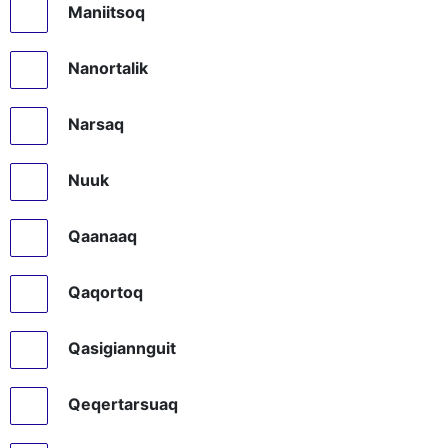
Maniitsoq
Nanortalik
Narsaq
Nuuk
Qaanaaq
Qaqortoq
Qasigiannguit
Qeqertarsuaq