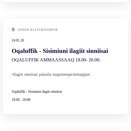
UNNUK KULTURISIORFIK
24.01.26
Oqaluffik - Sisimiuni ilagiit sinniisai
OQALUFFIK AMMAASSAAQ 18.00- 20.00:
•Ilagiit sinniisai palasilu naapinneqarsinnaapput .
Oqaluffik - Sisimiuni ilagiit sinniisai
18:00
-
20:00