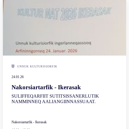
UNNUK KULTURISIORFIK
24.01.26
Nakorsiartarfik - Ikerasak
SULIFFEQARFIIT SUTITSISSANERLUTIK
NAMMINNEQ AALIANGIINNASSUAAT.
Nakorsiartarfik - Ikerasak