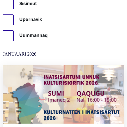
Sisimiut
Upernavik
Uummannaq
JANUAARI
2026