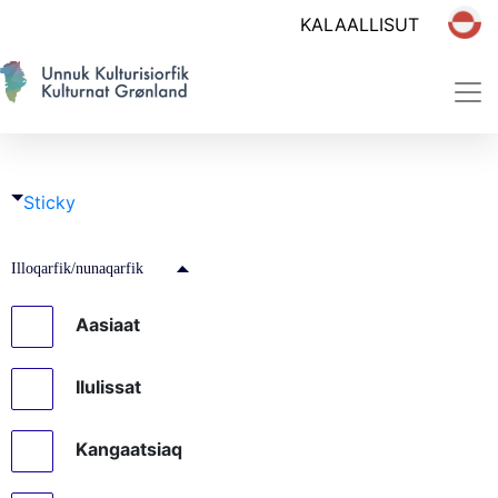
Sticky
Illoqarfik/nunaqarfik
Aasiaat
Ilulissat
Kangaatsiaq