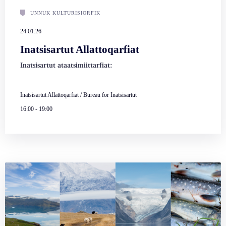
UNNUK KULTURISIORFIK
24.01.26
Inatsisartut Allattoqarfiat
Inatsisartut ataatsimiittarfiat:
Inatsisartut Allattoqarfiat / Bureau for Inatsisartut
16:00
-
19:00