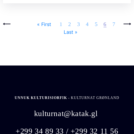
Pages
‹ previous
Next ›
« First
1
2
3
4
5
6
7
Last »
UNNUK KULTURISIORFIK -
KULTURNAT GRØNLAND
kulturnat@katak.gl
​
+299 34 89 33 / +299 32 11 56