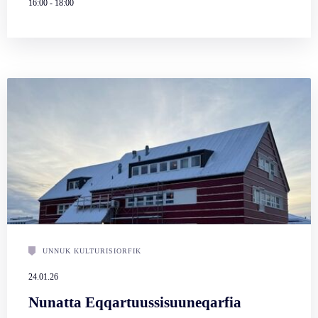
16:00
-
18:00
UNNUK KULTURISIORFIK
24.01.26
Nunatta Eqqartuussisuuneqarfia