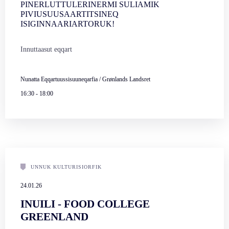
PINERLUTTULERINERMI SULIAMIK
PIVIUSUUSAARTITSINEQ
ISIGINNAARIARTORUK!
Innuttaasut eqqart
Nunatta Eqqartuussisuuneqarfia / Grønlands Landsret
16:30
-
18:00
UNNUK KULTURISIORFIK
24.01.26
INUILI - FOOD COLLEGE
GREENLAND