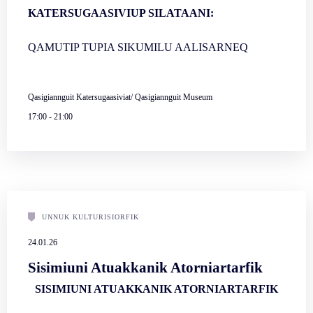
KATERSUGAASIVIUP SILATAANI:
QAMUTIP TUPIA SIKUMILU AALISARNEQ
Qasigiannguit Katersugaasiviat/ Qasigiannguit Museum
17:00
-
21:00
UNNUK KULTURISIORFIK
24.01.26
Sisimiuni Atuakkanik Atorniartarfik
SISIMIUNI ATUAKKANIK ATORNIARTARFIK