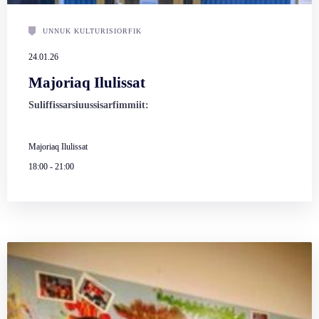
UNNUK KULTURISIORFIK
24.01.26
Majoriaq Ilulissat
Suliffissarsiuussisarfimmiit:
Majoriaq Ilulissat
18:00
-
21:00