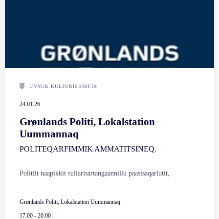
UNNUK KULTURISIORFIK
24.01.26
Grønlands Politi, Lokalstation
Uummannaq
POLITEQARFIMMIK AMMATITSINEQ.
Politiit naapikkit suliarisartangaannillu paasisaqarlutit,
Grønlands Politi, Lokalstation Uummannaq
17:00
-
20:00