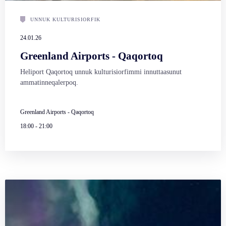
UNNUK KULTURISIORFIK
24.01.26
Greenland Airports - Qaqortoq
Heliport Qaqortoq unnuk kulturisiorfimmi innuttaasunut
ammatinneqalerpoq.
Greenland Airports - Qaqortoq
18:00
-
21:00