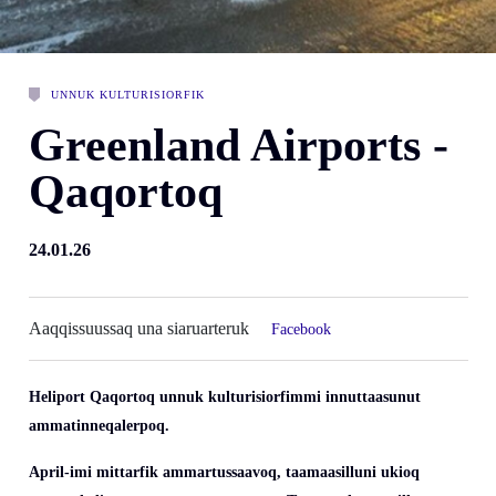
UNNUK KULTURISIORFIK
Greenland Airports -
Qaqortoq
24.01.26
Aaqqissuussaq una siaruarteruk
Facebook
Heliport Qaqortoq unnuk kulturisiorfimmi innuttaasunut
ammatinneqalerpoq.
April-imi mittarfik ammartussaavoq, taamaasilluni ukioq