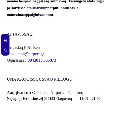
manna heliport naggataaq ammavoq. Tassungalu atatsillugu
periarfissaq atorluarusupparput innuttaasut
unnussiuaaqqatiginissaannut.
ATTAVISSAQ
Arnatsiaq P Nielsen
Email:
apn@airport.gl
Oqarasuaat:
384381 / 565873
UNA AAQQISSUUSSAQ PILLUGU
Aaqqissuisut:
Greenland Airports - Qaqortoq
Najugaq:
Krudthusvej B-1193
Qaqortoq
18:00
-
21:00