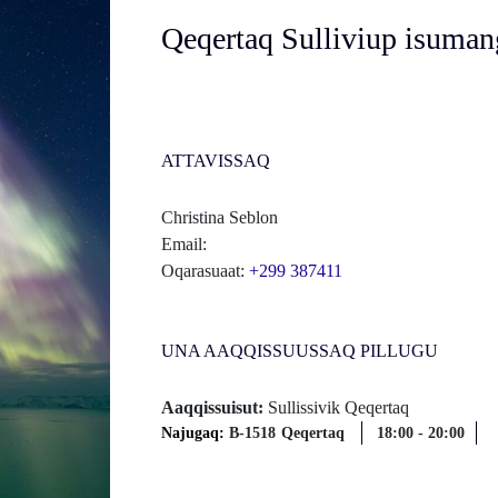
Qeqertaq Sulliviup isuma
ATTAVISSAQ
Christina Seblon
Email:
Oqarasuaat:
+299 387411
UNA AAQQISSUUSSAQ PILLUGU
Aaqqissuisut:
Sullissivik Qeqertaq
Najugaq:
B-1518
Qeqertaq
18:00
-
20:00