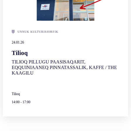
UNNUK KULTURISIORFIK
24.01.26
Tilioq
TILIOQ PILLUGU PAASISAQARIT,
EQQUINIAANEQ PINNATASSALIK, KAFFE / THE
KAAGILU
Tilioq
14:00
-
17:00