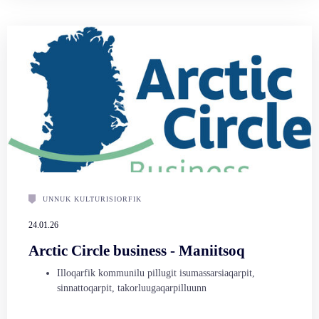
UNNUK KULTURISIORFIK
24.01.26
Arctic Circle business - Maniitsoq
Illoqarfik kommunilu pillugit isumassarsiaqarpit,
sinnattoqarpit, takorluugaqarpilluunn