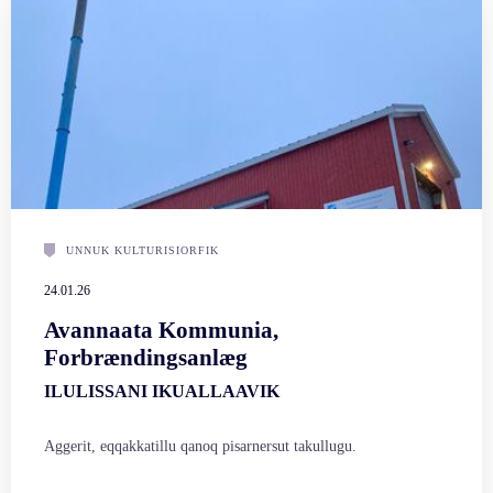
UNNUK KULTURISIORFIK
24.01.26
Avannaata Kommunia,
Forbrændingsanlæg
ILULISSANI IKUALLAAVIK
Aggerit, eqqakkatillu qanoq pisarnersut takullugu.