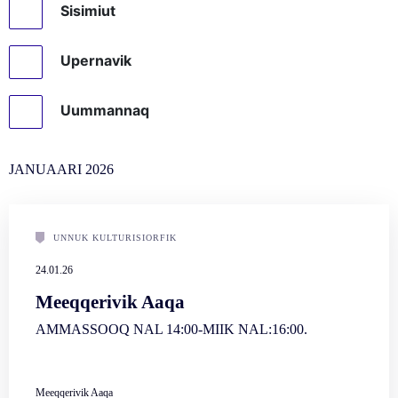
Sisimiut
Upernavik
Uummannaq
JANUAARI
2026
UNNUK KULTURISIORFIK
24.01.26
Meeqqerivik Aaqa
AMMASSOOQ NAL 14:00-MIIK NAL:16:00.
Meeqqerivik Aaqa