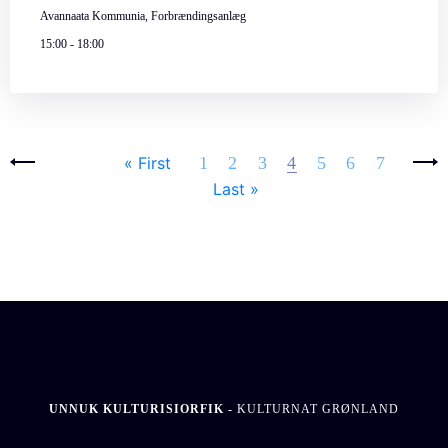
Avannaata Kommunia, Forbrændingsanlæg
15:00
-
18:00
Pages
‹ previous
Next ›
« First
1
2
3
4
5
6
7
Last »
UNNUK KULTURISIORFIK -
KULTURNAT GRØNLAND