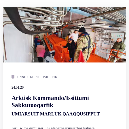
UNNUK KULTURISIORFIK
24.01.26
Arktisk Kommando/Issittumi
Sakkutooqarfik
UMIARSUIT MARLUK QAAQQUSIPPUT
Sirius-imi qimusserluni alapernaarsuisartoq kalaale