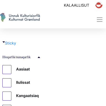
Sticky
Illoqarfik/nunaqarfik
Aasiaat
Ilulissat
Kangaatsiaq