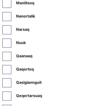
Maniitsoq
Nanortalik
Narsaq
Nuuk
Qaanaaq
Qaqortoq
Qasigiannguit
Qeqertarsuaq