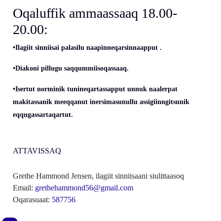
Oqaluffik ammaassaaq 18.00-
20.00:
•Ilagiit sinniisai palasilu naapinneqarsinnaapput .
•Diakoni pillugu saqqummiisoqassaaq.
•Isertut norminik tunineqartassapput unnuk naalerpat
makitassanik meeqqanut inersimasunullu assigiinngitsunik
eqqugassartaqartut.
ATTAVISSAQ
Grethe Hammond Jensen, ilagiit sinniisaani siulittaasoq
Email:
grethehammond56@gmail.com
Oqarasuaat:
587756