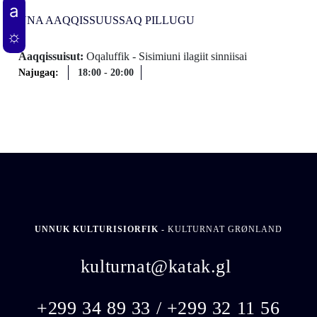
UNA AAQQISSUUSSAQ PILLUGU
Aaqqissuisut:
Oqaluffik - Sisimiuni ilagiit sinniisai
Najugaq:
18:00
-
20:00
UNNUK KULTURISIORFIK -
KULTURNAT GRØNLAND
kulturnat@katak.gl
​
+299 34 89 33 / +299 32 11 56