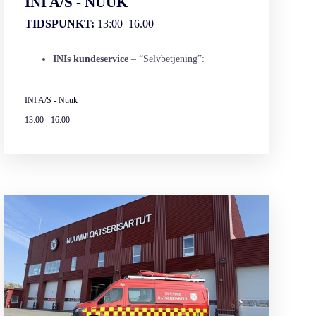
INI A/S - NUUK
TIDSPUNKT:
13:00–16.00
INIs kundeservice
– “Selvbetjening”:
INI A/S - Nuuk
13:00
-
16:00