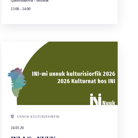
Qatserutaasivik - Ikerasak
13:00
-
14:00
UNNUK KULTURISIORFIK
24.01.26