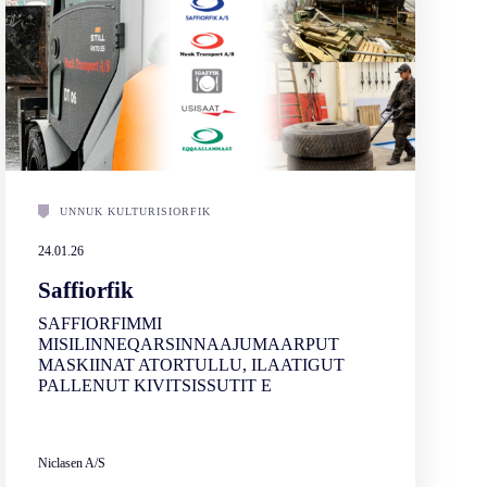
UNNUK KULTURISIORFIK
24.01.26
Saffiorfik
SAFFIORFIMMI
MISILINNEQARSINNAAJUMAARPUT
MASKIINAT ATORTULLU, ILAATIGUT
PALLENUT KIVITSISSUTIT E
Niclasen A/S