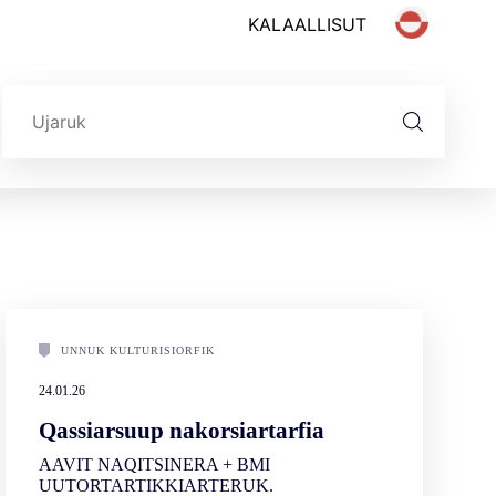
Search form
Ujaasigit
UNNUK KULTURISIORFIK
24.01.26
Qassiarsuup nakorsiartarfia
AAVIT NAQITSINERA + BMI
UUTORTARTIKKIARTERUK.