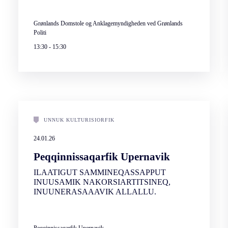
Grønlands Domstole og Anklagemyndigheden ved Grønlands
Politi
13:30
-
15:30
UNNUK KULTURISIORFIK
24.01.26
Peqqinnissaqarfik Upernavik
ILAATIGUT SAMMINEQASSAPPUT
INUUSAMIK NAKORSIARTITSINEQ,
INUUNERASAAAVIK ALLALLU.