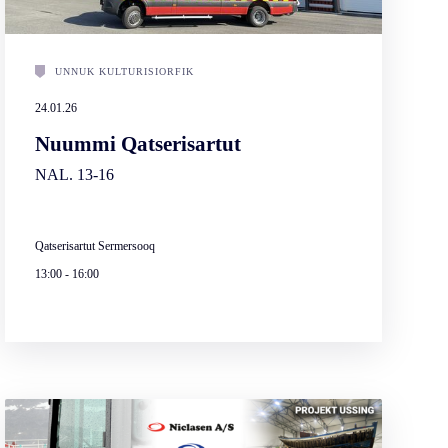
UNNUK KULTURISIORFIK
24.01.26
Nuummi Qatserisartut
NAL. 13-16
Qatserisartut Sermersooq
13:00
-
16:00