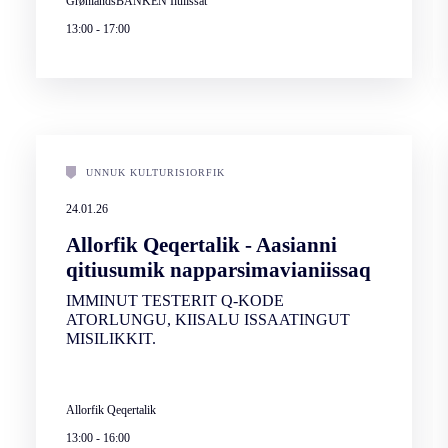
GrønlandsBANKEN Ilulissat
13:00
-
17:00
UNNUK KULTURISIORFIK
24.01.26
Allorfik Qeqertalik - Aasianni
qitiusumik napparsimavianiissaq
IMMINUT TESTERIT Q-KODE
ATORLUNGU, KIISALU ISSAATINGUT
MISILIKKIT.
Allorfik Qeqertalik
13:00
-
16:00