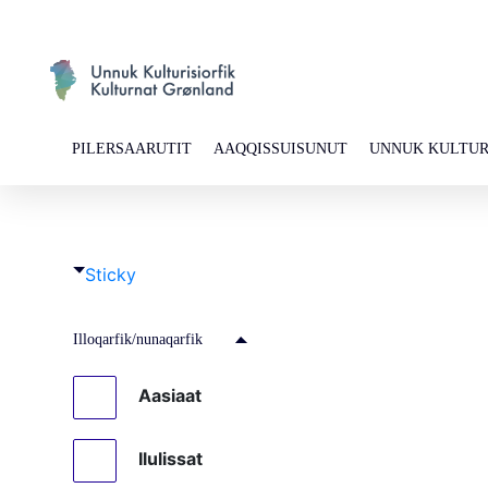
PILERSAARUTIT
AAQQISSUISUNUT
UNNUK KULTUR
Sticky
Illoqarfik/nunaqarfik
Aasiaat
Ilulissat