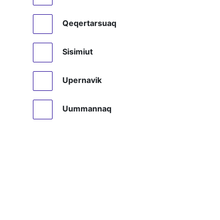
Qeqertarsuaq
Sisimiut
Upernavik
Uummannaq