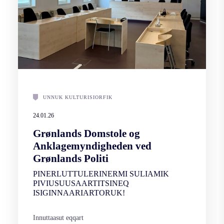
UNNUK KULTURISIORFIK
24.01.26
Grønlands Domstole og
Anklagemyndigheden ved
Grønlands Politi
PINERLUTTULERINERMI SULIAMIK
PIVIUSUUSAARTITSINEQ
ISIGINNAARIARTORUK!
Innuttaasut eqqart