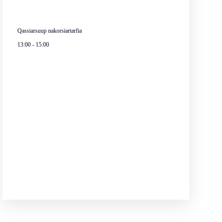
Qassiarsuup nakorsiartarfia
13:00
-
15:00