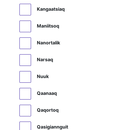
Kangaatsiaq
Maniitsoq
Nanortalik
Narsaq
Nuuk
Qaanaaq
Qaqortoq
Qasigiannguit