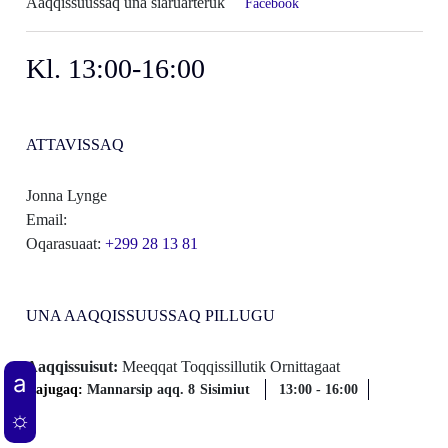
Aaqqissuussaq una siaruarteruk
Facebook
Kl. 13:00-16:00
ATTAVISSAQ
Jonna Lynge
Email:
Oqarasuaat:
+299 28 13 81
UNA AAQQISSUUSSAQ PILLUGU
Aaqqissuisut:
Meeqqat Toqqissillutik Ornittagaat
Najugaq:
Mannarsip aqq. 8
Sisimiut
13:00
-
16:00