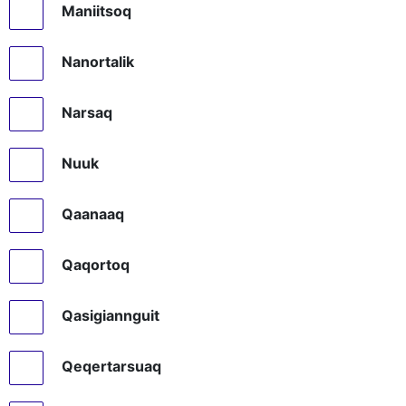
Maniitsoq
Nanortalik
Narsaq
Nuuk
Qaanaaq
Qaqortoq
Qasigiannguit
Qeqertarsuaq