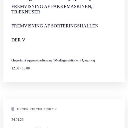
FREMVISNING AF PAKKEMASKINEN,
TRÆKNUSER
FREMVISNING AF SORTERINGSHALLEN
DER V
Qaqortumi eqqaaveqarfissuaq / Modtagerstationen i Qaqortoq
12:00
-
15:00
UNNUK KULTURISIORFIK
24.01.26