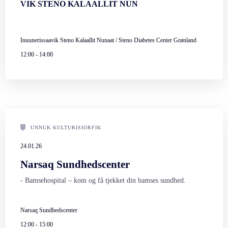
VIK STENO KALAALLIT NUN
Inuunerissaavik Steno Kalaallit Nunaat / Steno Diabetes Center Grønland
12:00
-
14:00
UNNUK KULTURISIORFIK
24.01.26
Narsaq Sundhedscenter
- Bamsehospital – kom og få tjekket din bamses sundhed.
Narsaq Sundhedscenter
12:00
-
15:00