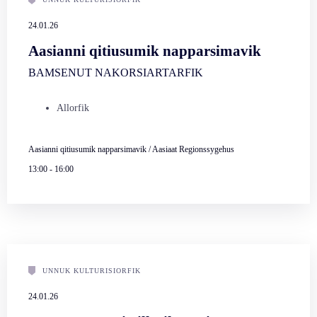
24.01.26
Aasianni qitiusumik napparsimavik
BAMSENUT NAKORSIARTARFIK
Allorfik
Aasianni qitiusumik napparsimavik / Aasiaat Regionssygehus
13:00
-
16:00
UNNUK KULTURISIORFIK
24.01.26