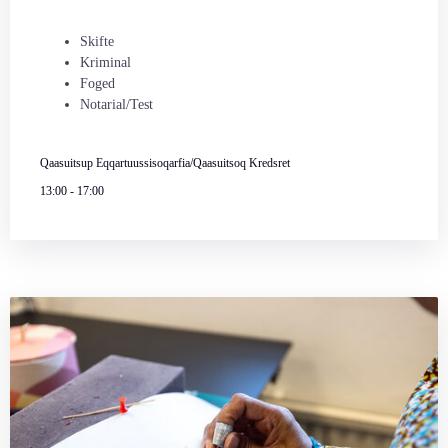
Skifte
Kriminal
Foged
Notarial/Test
Qaasuitsup Eqqartuussisoqarfia/Qaasuitsoq Kredsret
13:00
-
17:00