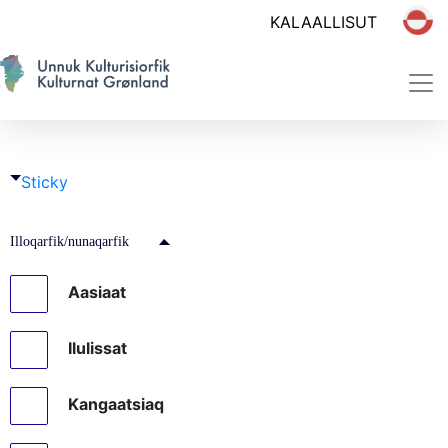
Sticky
Illoqarfik/nunaqarfik
Aasiaat
Ilulissat
Kangaatsiaq