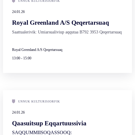
UNNUK KULTURISIORFIK
24.01.26
Royal Greenland A/S Qeqertarsuaq
Saattualerivik: Umiarsualiviup aqqutaa B792 3953 Qeqertarsuaq
Royal Greenland A/S Qeqertarsuaq
13:00
-
15:00
UNNUK KULTURISIORFIK
24.01.26
Qaasuitsup Eqqartuussivia
SAQQUMMIISOQASSOOQ: