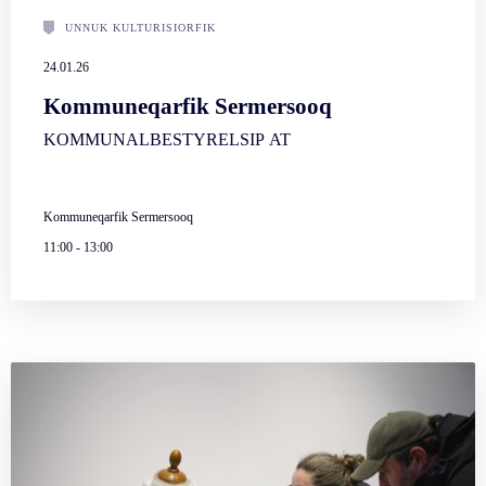
UNNUK KULTURISIORFIK
24.01.26
Kommuneqarfik Sermersooq
KOMMUNALBESTYRELSIP AT
Kommuneqarfik Sermersooq
11:00
-
13:00