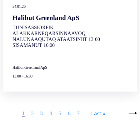
24.01.26
Halibut Greenland ApS
TUNISASSIORFIK
ALAKKARNEQARSINNAAVOQ
NALUNAAQUTAQ ATAATSINIIT 13-00
SISAMANUT 16:00
Halibut Greenland ApS
13:00
-
16:00
Pages
Next ›
1
2
3
4
5
6
7
Last »