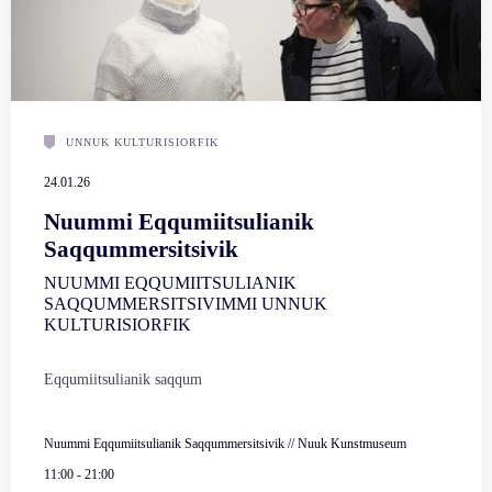
UNNUK KULTURISIORFIK
24.01.26
Nuummi Eqqumiitsulianik
Saqqummersitsivik
NUUMMI EQQUMIITSULIANIK
SAQQUMMERSITSIVIMMI UNNUK
KULTURISIORFIK
Eqqumiitsulianik saqqum
Nuummi Eqqumiitsulianik Saqqummersitsivik // Nuuk Kunstmuseum
11:00
-
21:00