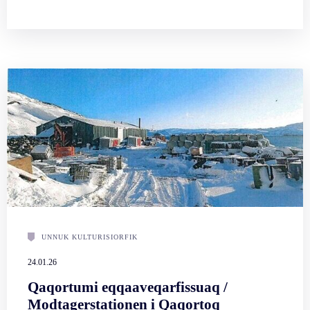
UNNUK KULTURISIORFIK
24.01.26
Qaqortumi eqqaaveqarfissuaq /
Modtagerstationen i Qaqortoq