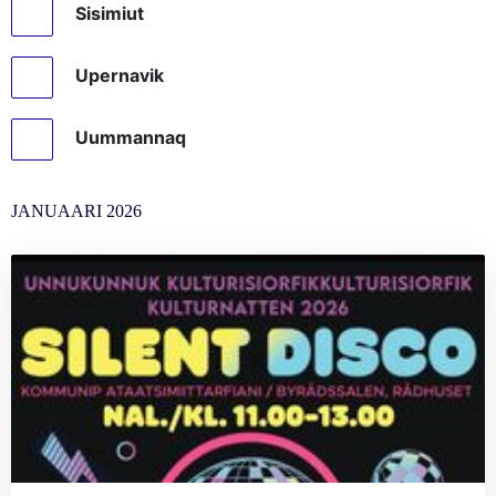
Sisimiut
Upernavik
Uummannaq
JANUAARI
2026