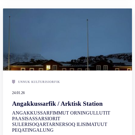
UNNUK KULTURISIORFIK
24.01.26
Angakkussarfik / Arktisk Station
ANGAKKUSSARFIMMUT ORNINGULLUTIT
PAASISASSARSIORIT
SULERISOQARTARNERSOQ ILISIMATUUT
PEQATINGALUNG