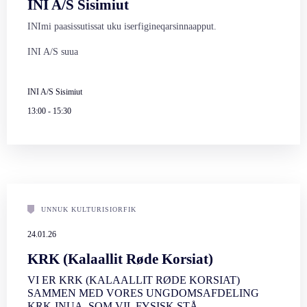
INI A/S Sisimiut
INImi paasissutissat uku iserfigineqarsinnaapput.
INI A/S suua
INI A/S Sisimiut
13:00
-
15:30
UNNUK KULTURISIORFIK
24.01.26
KRK (Kalaallit Røde Korsiat)
VI ER KRK (KALAALLIT RØDE KORSIAT)
SAMMEN MED VORES UNGDOMSAFDELING
KRK-INUA, SOM VIL FYSISK STÅ