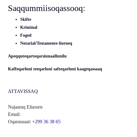
Saqqummiisoqassooq:
Skifte
Kriminal
Foged
Notarial/Testamente-liorneq
Apeqquteqartoqarsinnaallunilu
Kaffeqarluni teeqarluni safteqarluni kaageqassaaq
ATTAVISSAQ
Najaaraq Eliassen
Email:
Oqarasuaat:
+299 36 38 65