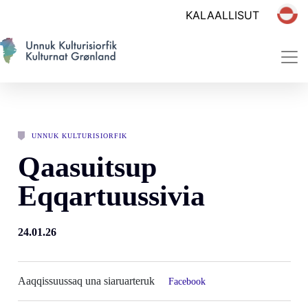
UNNUK KULTURISIORFIK
Qaasuitsup
Eqqartuussivia
24.01.26
Aaqqissuussaq una siaruarteruk
Facebook