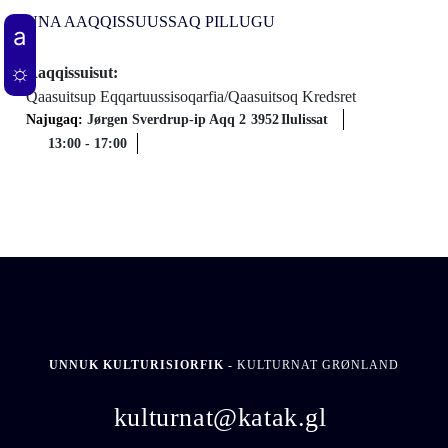
UNA AAQQISSUUSSAQ PILLUGU
Aaqqissuisut:
Qaasuitsup Eqqartuussisoqarfia/Qaasuitsoq Kredsret
Najugaq:
Jørgen Sverdrup-ip Aqq 2
3952
Ilulissat
13:00
-
17:00
UNNUK KULTURISIORFIK -
KULTURNAT GRØNLAND
kulturnat@katak.gl
​