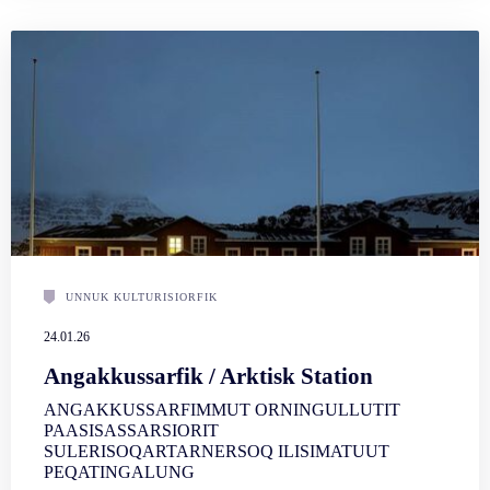
UNNUK KULTURISIORFIK
24.01.26
Angakkussarfik / Arktisk Station
ANGAKKUSSARFIMMUT ORNINGULLUTIT
PAASISASSARSIORIT
SULERISOQARTARNERSOQ ILISIMATUUT
PEQATINGALUNG