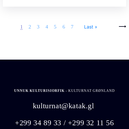
Pages
Next ›
1
2
3
4
5
6
7
Last »
UNNUK KULTURISIORFIK -
KULTURNAT GRØNLAND
kulturnat@katak.gl
​
+299 34 89 33 / +299 32 11 56