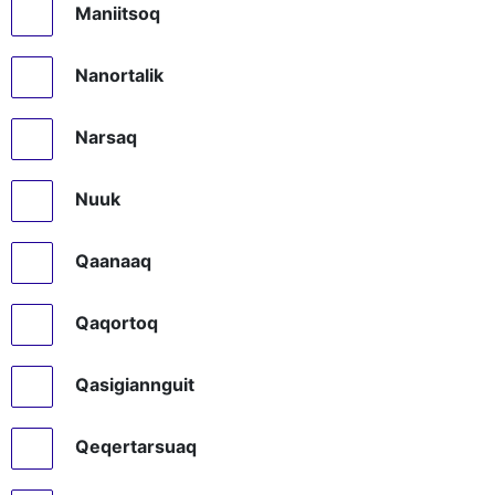
Maniitsoq
Nanortalik
Narsaq
Nuuk
Qaanaaq
Qaqortoq
Qasigiannguit
Qeqertarsuaq