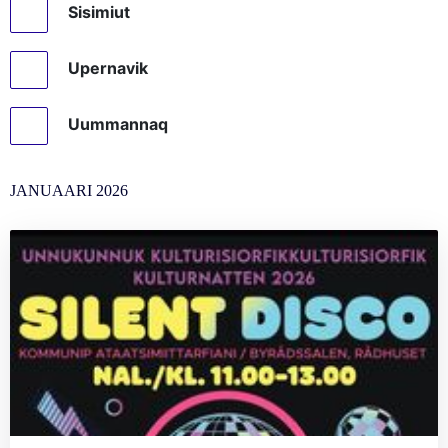
Sisimiut
Upernavik
Uummannaq
JANUAARI
2026