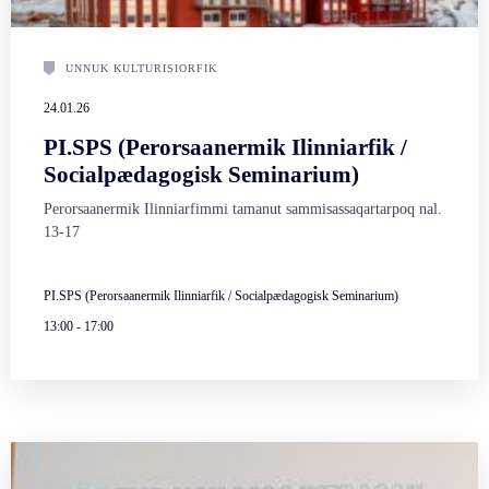
UNNUK KULTURISIORFIK
24.01.26
PI.SPS (Perorsaanermik Ilinniarfik /
Socialpædagogisk Seminarium)
Perorsaanermik Ilinniarfimmi tamanut sammisassaqartarpoq nal.
13-17
PI.SPS (Perorsaanermik Ilinniarfik / Socialpædagogisk Seminarium)
13:00
-
17:00