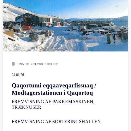
UNNUK KULTURISIORFIK
24.01.26
Qaqortumi eqqaaveqarfissuaq /
Modtagerstationen i Qaqortoq
FREMVISNING AF PAKKEMASKINEN,
TRÆKNUSER
FREMVISNING AF SORTERINGSHALLEN