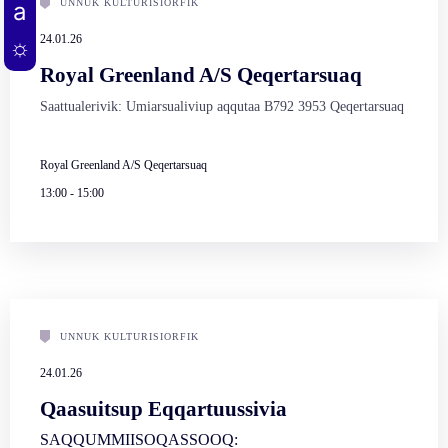
UNNUK KULTURISIORFIK
24.01.26
Royal Greenland A/S Qeqertarsuaq
Saattualerivik: Umiarsualiviup aqqutaa B792 3953 Qeqertarsuaq
Royal Greenland A/S Qeqertarsuaq
13:00
-
15:00
UNNUK KULTURISIORFIK
24.01.26
Qaasuitsup Eqqartuussivia
SAQQUMMIISOQASSOOQ: