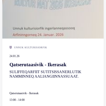
UNNUK KULTURISIORFIK
24.01.26
Qatserutaasivik - Ikerasak
SULIFFEQARFIIT SUTITSISSANERLUTIK
NAMMINNEQ AALIANGIINNASSUAAT.
Qatserutaasivik - Ikerasak
13:00
-
14:00