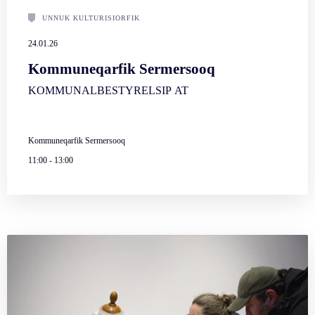
UNNUK KULTURISIORFIK
24.01.26
Kommuneqarfik Sermersooq
KOMMUNALBESTYRELSIP AT
Kommuneqarfik Sermersooq
11:00
-
13:00