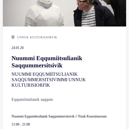
UNNUK KULTURISIORFIK
24.01.26
Nuummi Eqqumiitsulianik
Saqqummersitsivik
NUUMMI EQQUMIITSULIANIK
SAQQUMMERSITSIVIMMI UNNUK
KULTURISIORFIK
Eqqumiitsulianik saqqum
Nuummi Eqqumiitsulianik Saqqummersitsivik // Nuuk Kunstmuseum
11:00
-
21:00