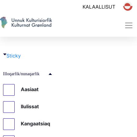
Sticky
Illoqarfik/nunaqarfik
Aasiaat
Ilulissat
Kangaatsiaq