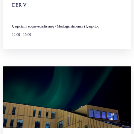
DER V
Qaqortumi eqqaaveqarfissuaq / Modtagerstationen i Qaqortoq
12:00
-
15:00