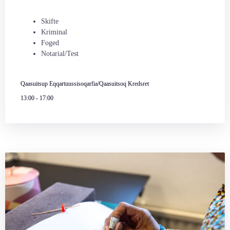
Skifte
Kriminal
Foged
Notarial/Test
Qaasuitsup Eqqartuussisoqarfia/Qaasuitsoq Kredsret
13:00
-
17:00