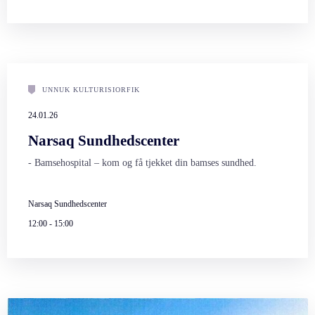
UNNUK KULTURISIORFIK
24.01.26
Narsaq Sundhedscenter
- Bamsehospital – kom og få tjekket din bamses sundhed.
Narsaq Sundhedscenter
12:00
-
15:00