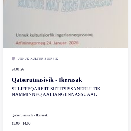
UNNUK KULTURISIORFIK
24.01.26
Qatserutaasivik - Ikerasak
SULIFFEQARFIIT SUTITSISSANERLUTIK
NAMMINNEQ AALIANGIINNASSUAAT.
Qatserutaasivik - Ikerasak
13:00
-
14:00