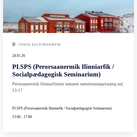
UNNUK KULTURISIORFIK
24.01.26
PI.SPS (Perorsaanermik Ilinniarfik /
Socialpædagogisk Seminarium)
Perorsaanermik Ilinniarfimmi tamanut sammisassaqartarpoq nal.
13-17
PI.SPS (Perorsaanermik Ilinniarfik / Socialpædagogisk Seminarium)
13:00
-
17:00