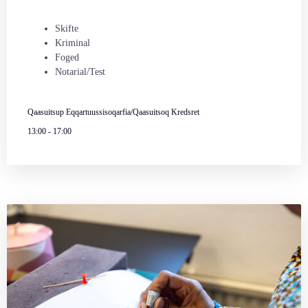
Skifte
Kriminal
Foged
Notarial/Test
Qaasuitsup Eqqartuussisoqarfia/Qaasuitsoq Kredsret
13:00
-
17:00