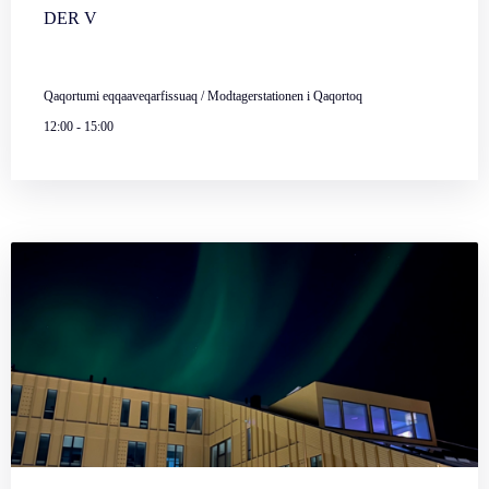
DER V
Qaqortumi eqqaaveqarfissuaq / Modtagerstationen i Qaqortoq
12:00
-
15:00