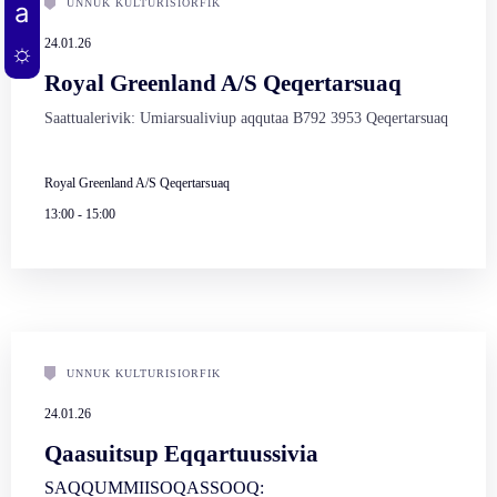
UNNUK KULTURISIORFIK
24.01.26
Royal Greenland A/S Qeqertarsuaq
Saattualerivik: Umiarsualiviup aqqutaa B792 3953 Qeqertarsuaq
Royal Greenland A/S Qeqertarsuaq
13:00
-
15:00
UNNUK KULTURISIORFIK
24.01.26
Qaasuitsup Eqqartuussivia
SAQQUMMIISOQASSOOQ: