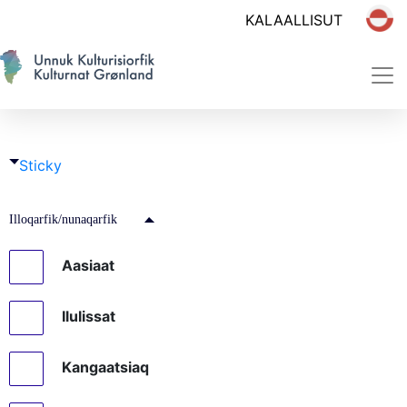
Sticky
Illoqarfik/nunaqarfik
Aasiaat
Ilulissat
Kangaatsiaq