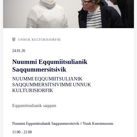
UNNUK KULTURISIORFIK
24.01.26
Nuummi Eqqumiitsulianik
Saqqummersitsivik
NUUMMI EQQUMIITSULIANIK
SAQQUMMERSITSIVIMMI UNNUK
KULTURISIORFIK
Eqqumiitsulianik saqqum
Nuummi Eqqumiitsulianik Saqqummersitsivik // Nuuk Kunstmuseum
11:00
-
21:00