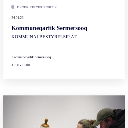
UNNUK KULTURISIORFIK
24.01.26
Kommuneqarfik Sermersooq
KOMMUNALBESTYRELSIP AT
Kommuneqarfik Sermersooq
11:00
-
13:00