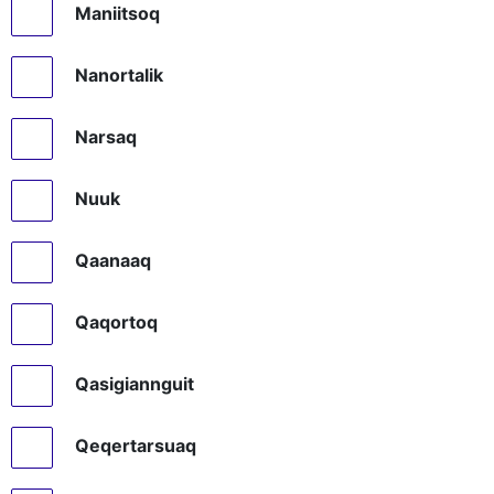
Maniitsoq
Nanortalik
Narsaq
Nuuk
Qaanaaq
Qaqortoq
Qasigiannguit
Qeqertarsuaq