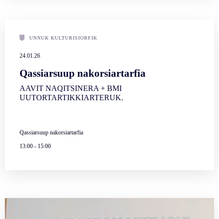
UNNUK KULTURISIORFIK
24.01.26
Qassiarsuup nakorsiartarfia
AAVIT NAQITSINERA + BMI
UUTORTARTIKKIARTERUK.
Qassiarsuup nakorsiartarfia
13:00
-
15:00