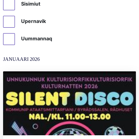
Sisimiut
Upernavik
Uummannaq
JANUAARI
2026