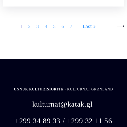
Pages
Next ›
1
2
3
4
5
6
7
Last »
UNNUK KULTURISIORFIK -
KULTURNAT GRØNLAND
kulturnat@katak.gl
​
+299 34 89 33 / +299 32 11 56