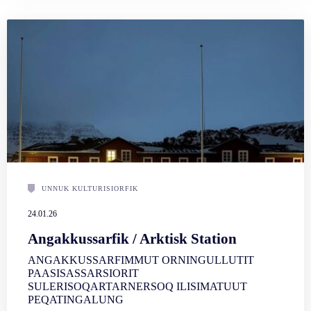
UNNUK KULTURISIORFIK
24.01.26
Angakkussarfik / Arktisk Station
ANGAKKUSSARFIMMUT ORNINGULLUTIT
PAASISASSARSIORIT
SULERISOQARTARNERSOQ ILISIMATUUT
PEQATINGALUNG