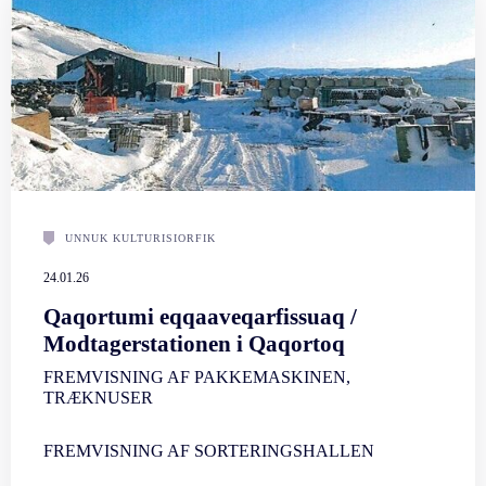
UNNUK KULTURISIORFIK
24.01.26
Qaqortumi eqqaaveqarfissuaq /
Modtagerstationen i Qaqortoq
FREMVISNING AF PAKKEMASKINEN,
TRÆKNUSER
FREMVISNING AF SORTERINGSHALLEN