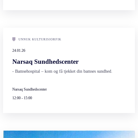
UNNUK KULTURISIORFIK
24.01.26
Narsaq Sundhedscenter
- Bamsehospital – kom og få tjekket din bamses sundhed.
Narsaq Sundhedscenter
12:00
-
15:00