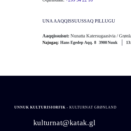
UNA AAQQISSUUSSAQ PILLUGU
Aaqqissuisut:
Nunatta Katersugaasivia / Grø
Najugaq:
Hans Egedep Aqq. 8
3900
Nuuk
13
UNNUK KULTURISIORFIK -
KULTURNAT GRØNLAND
kulturnat@katak.gl
​