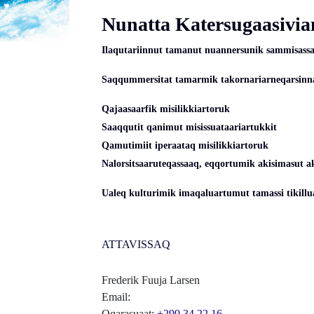
Nunatta Katersugaasivian
Ilaqutariinnut tamanut nuannersunik sammisassaq
Saqqummersitat tamarmik takornariarneqarsinna
Qajaasaarfik misilikkiartoruk
Saaqqutit qanimut misissuataariartukkit
Qamutimiit iperaataq misilikkiartoruk
Nalorsitsaaruteqassaaq, eqqortumik akisimasut a
Ualeq kulturimik imaqaluartumut tamassi tikill
ATTAVISSAQ
Frederik Fuuja Larsen
Email:
Oqarasuaat:
+299 34 22 16