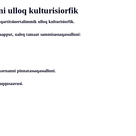
i ulloq kulturisiorfik
artitsinertalimmik ulloq kulturisiorfik.
apput, ualeq tamaat sammisassaqassalluni:
kornanni pinnatassaqassalluni.
uaqqusaavusi.