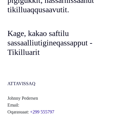
pigigukkit, nassarnissaanut
tikilluaqqusaavutit.
Kage, kakao saftilu
sassaalliutigineqassapput -
Tikilluarit
ATTAVISSAQ
Johnny Pedersen
Email:
Oqarasuaat:
+299 555797