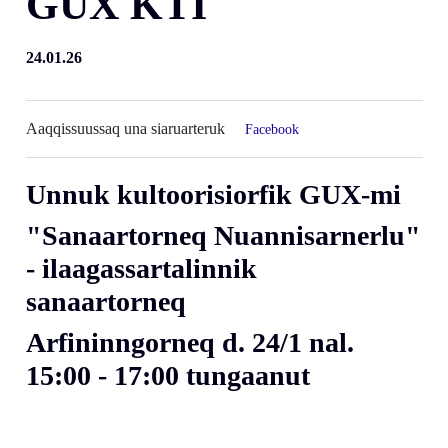
GUX KTI
24.01.26
Aaqqissuussaq una siaruarteruk
Facebook
Unnuk kultoorisiorfik GUX-mi
"Sanaartorneq Nuannisarnerlu"
- ilaagassartalinnik
sanaartorneq
Arfininngorneq d. 24/1 nal.
15:00 - 17:00 tungaanut