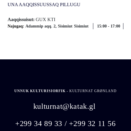
UNA AAQQISSUUSSAQ PILLUGU
Aaqqissuisut:
GUX KTI
Najugaq:
Adammip aqq. 2, Sisimiut
Sisimiut
15:00
-
17:00
UNNUK KULTURISIORFIK -
KULTURNAT GRØNLAND
kulturnat@katak.gl
​
+299 34 89 33 / +299 32 11 56