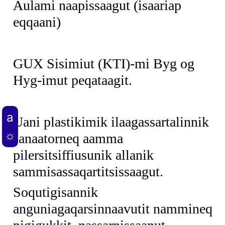
Aulami naapissaagut (isaariap
eqqaani)
GUX Sisimiut (KTI)-mi Byg og
Hyg-imut peqataagit.
Uani plastikimik ilaagassartalinnik
sanaatorneq aamma
pilersitsiffiusunik allanik
sammisassaqartitsissaagut.
Soqutigisannik
anguniagaqarsinnaavutit nammineq