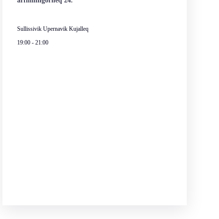
arfininngorneq 24.
Sullissivik Upernavik Kujalleq
19:00
-
21:00