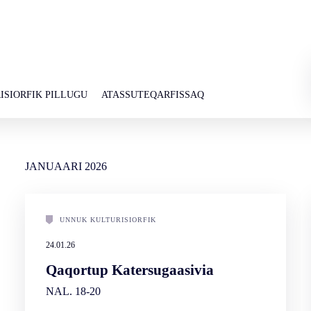
ISIORFIK PILLUGU
ATASSUTEQARFISSAQ
JANUAARI
2026
UNNUK KULTURISIORFIK
24.01.26
Qaqortup Katersugaasivia
NAL. 18-20