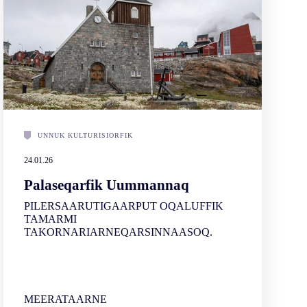
UNNUK KULTURISIORFIK
24.01.26
Palaseqarfik Uummannaq
PILERSAARUTIGAARPUT OQALUFFIK
TAMARMI
TAKORNARIARNEQARSINNAASOQ.
MEERATAARNE