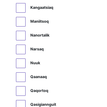
Kangaatsiaq
Maniitsoq
Nanortalik
Narsaq
Nuuk
Qaanaaq
Qaqortoq
Qasigiannguit