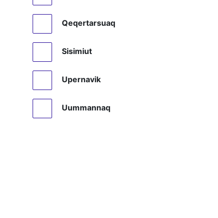
Qeqertarsuaq
Sisimiut
Upernavik
Uummannaq