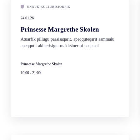
UNNUK KULTURISIORFIK
24.01.26
Prinsesse Margrethe Skolen
Atuarfik pillugu paasisaqarit, apeqquteqarit aammalu
apeqqutit akinerisigut makitsinermi peqataal
Prinsesse Margrethe Skolen
19:00
-
21:00