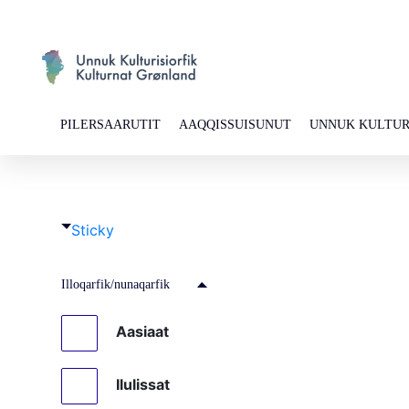
PILERSAARUTIT
AAQQISSUISUNUT
UNNUK KULTUR
Sticky
Illoqarfik/nunaqarfik
Aasiaat
Ilulissat