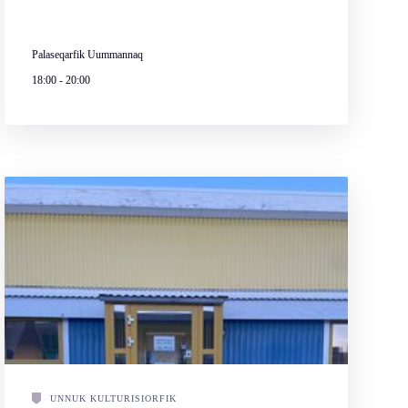
Palaseqarfik Uummannaq
18:00
-
20:00
UNNUK KULTURISIORFIK