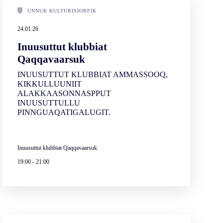
UNNUK KULTURISIORFIK
24.01.26
Inuusuttut klubbiat
Qaqqavaarsuk
INUUSUTTUT KLUBBIAT AMMASSOOQ,
KIKKULLUUNIIT
ALAKKAASONNASPPUT
INUUSUTTULLU
PINNGUAQATIGALUGIT.
Inuusuttut klubbiat Qaqqavaarsuk
19:00
-
21:00