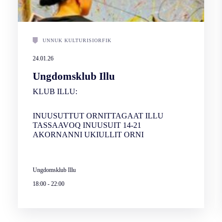
UNNUK KULTURISIORFIK
24.01.26
Ungdomsklub Illu
KLUB ILLU:
INUUSUTTUT ORNITTAGAAT ILLU
TASSAAVOQ INUUSUIT 14-21
AKORNANNI UKIULLIT ORNI
Ungdomsklub Illu
18:00
-
22:00