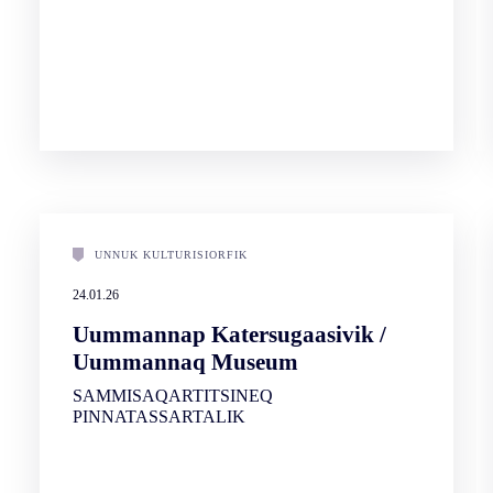
UNNUK KULTURISIORFIK
24.01.26
Uummannap Katersugaasivik /
Uummannaq Museum
SAMMISAQARTITSINEQ
PINNATASSARTALIK