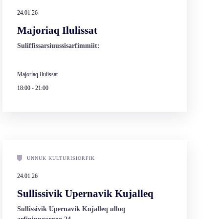
24.01.26
Majoriaq Ilulissat
Suliffissarsiuussisarfimmiit:
Majoriaq Ilulissat
18:00
-
21:00
UNNUK KULTURISIORFIK
24.01.26
Sullissivik Upernavik Kujalleq
Sullissivik Upernavik Kujalleq ulloq