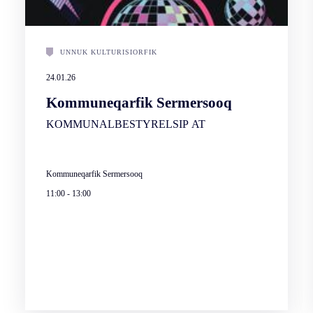
UNNUK KULTURISIORFIK
24.01.26
Kommuneqarfik Sermersooq
KOMMUNALBESTYRELSIP AT
Kommuneqarfik Sermersooq
11:00
-
13:00