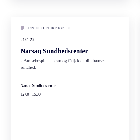
UNNUK KULTURISIORFIK
24.01.26
Narsaq Sundhedscenter
- Bamsehospital – kom og få tjekket din bamses
sundhed.
Narsaq Sundhedscenter
12:00
-
15:00