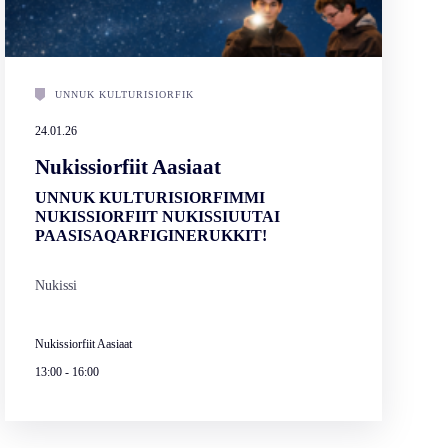
UNNUK KULTURISIORFIK
24.01.26
Nukissiorfiit Aasiaat
UNNUK KULTURISIORFIMMI
NUKISSIORFIIT NUKISSIUUTAI
PAASISAQARFIGINERUKKIT!
Nukissi
Nukissiorfiit Aasiaat
13:00
-
16:00