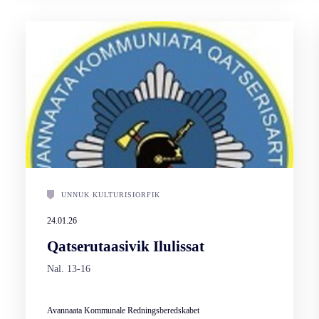
UNNUK KULTURISIORFIK
24.01.26
Qatserutaasivik Ilulissat
Nal. 13-16
Avannaata Kommunale Redningsberedskabet