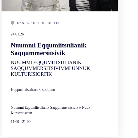
UNNUK KULTURISIORFIK
24.01.26
Nuummi Eqqumiitsulianik
Saqqummersitsivik
NUUMMI EQQUMIITSULIANIK
SAQQUMMERSITSIVIMMI UNNUK
KULTURISIORFIK
Eqqumiitsulianik saqqum
Nuummi Eqqumiitsulianik Saqqummersitsivik // Nuuk
Kunstmuseum
11:00
-
21:00