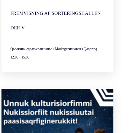
FREMVISNING AF SORTERINGSHALLEN
DER V
Qaqortumi eqqaaveqarfissuaq / Modtagerstationen i Qaqortoq
12:00
-
15:00