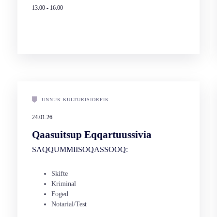
13:00
-
16:00
UNNUK KULTURISIORFIK
24.01.26
Qaasuitsup Eqqartuussivia
SAQQUMMIISOQASSOOQ:
Skifte
Kriminal
Foged
Notarial/Test