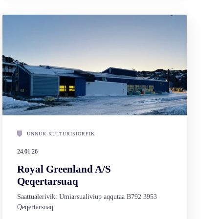
UNNUK KULTURISIORFIK
24.01.26
Royal Greenland A/S
Qeqertarsuaq
Saattualerivik: Umiarsualiviup aqqutaa B792 3953
Qeqertarsuaq