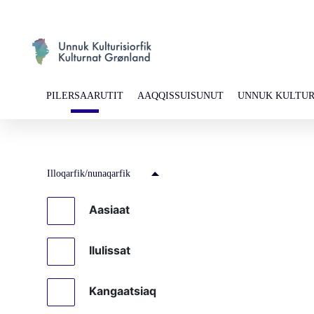
PILERSAARUTIT
AAQQISSUISUNUT
UNNUK KULTUR
Illoqarfik/nunaqarfik
Aasiaat
Ilulissat
Kangaatsiaq