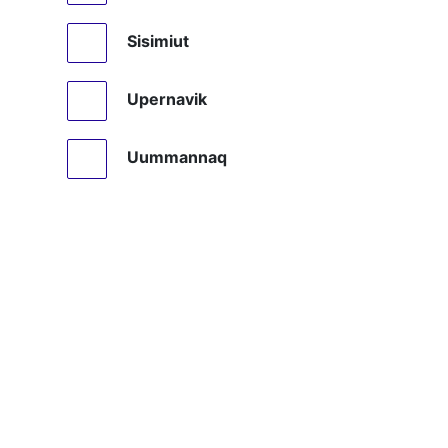
Sisimiut
Upernavik
Uummannaq