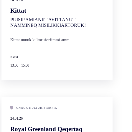
24.01.26
Kittat
PUISIP AMIANIIT AVITTANUT –
NAMMINEQ MISILIKKIARTORUK!
Kittat unnuk kultorisiorfimmi amm
Kittat
13:00
-
15:00
UNNUK KULTURISIORFIK
24.01.26
Royal Greenland Qeqertaq