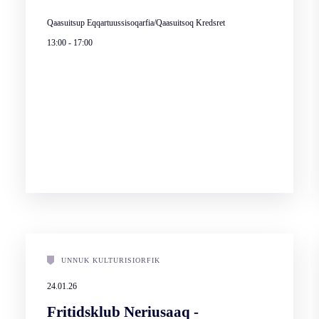
Qaasuitsup Eqqartuussisoqarfia/Qaasuitsoq Kredsret
13:00
-
17:00
UNNUK KULTURISIORFIK
24.01.26
Fritidsklub Neriusaaq -