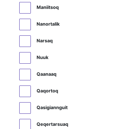
Maniitsoq
Nanortalik
Narsaq
Nuuk
Qaanaaq
Qaqortoq
Qasigiannguit
Qeqertarsuaq