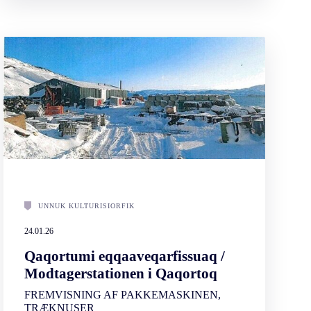
UNNUK KULTURISIORFIK
24.01.26
Qaqortumi eqqaaveqarfissuaq /
Modtagerstationen i Qaqortoq
FREMVISNING AF PAKKEMASKINEN,
TRÆKNUSER