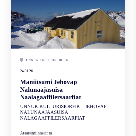
UNNUK KULTURISIORFIK
24.01.26
Maniitsumi Jehovap
Nalunaajasuisa
Naalagaaffilersaarfiat
UNNUK KULTURISIORFIK – JEHOVAP
NALUNAAJAASUISA
NALAGAAFFILERSAARFIAT
Ataatsimiinnerit ta