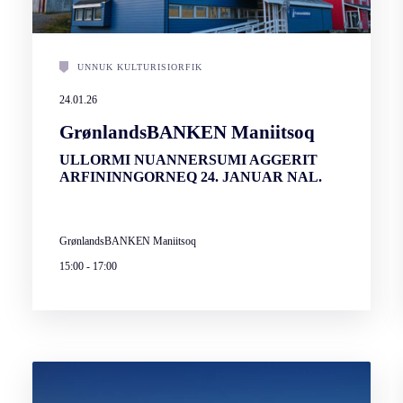
UNNUK KULTURISIORFIK
24.01.26
GrønlandsBANKEN Maniitsoq
ULLORMI NUANNERSUMI AGGERIT
ARFININNGORNEQ 24. JANUAR NAL.
GrønlandsBANKEN Maniitsoq
15:00
-
17:00