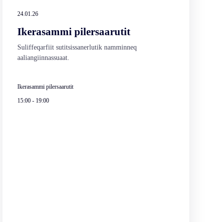
24.01.26
Ikerasammi pilersaarutit
Suliffeqarfiit sutitsissanerlutik namminneq
aaliangiinnassuaat.
Ikerasammi pilersaarutit
15:00
-
19:00