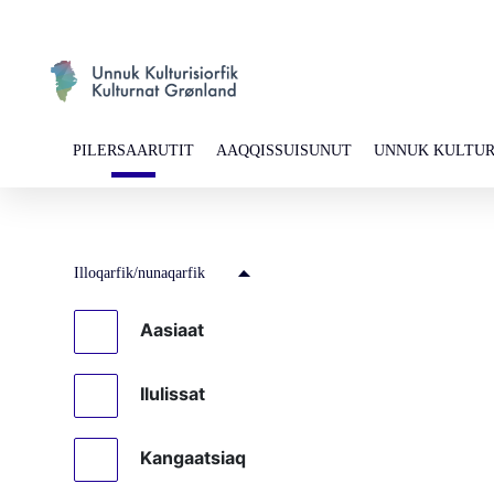
PILERSAARUTIT
AAQQISSUISUNUT
UNNUK KULTUR
Illoqarfik/nunaqarfik
Aasiaat
Ilulissat
Kangaatsiaq