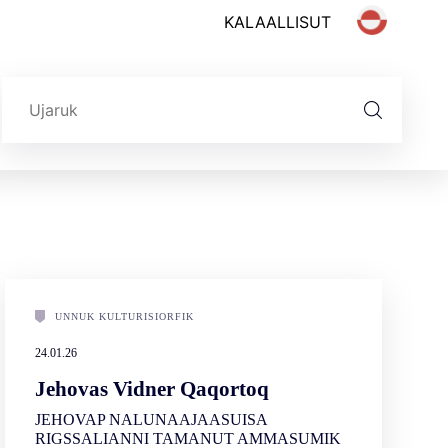
Search form
Ujaasigit
UNNUK KULTURISIORFIK
24.01.26
Jehovas Vidner Qaqortoq
JEHOVAP NALUNAAJAASUISA
RIGSSALIANNI TAMANUT AMMASUMIK