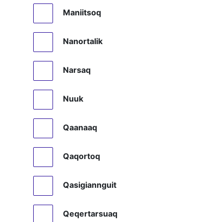
Maniitsoq
Nanortalik
Narsaq
Nuuk
Qaanaaq
Qaqortoq
Qasigiannguit
Qeqertarsuaq