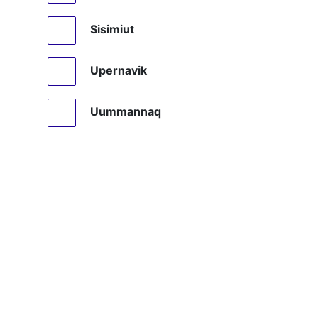
Sisimiut
Upernavik
Uummannaq