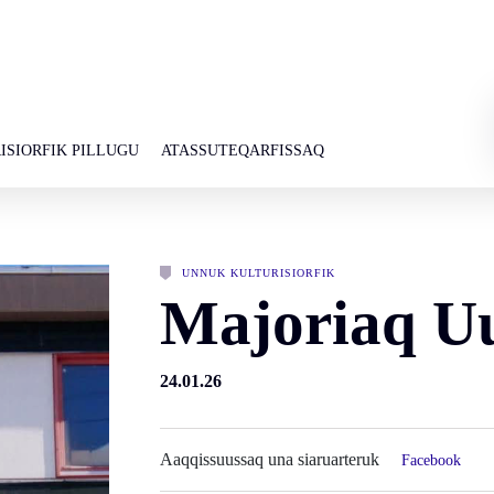
ISIORFIK PILLUGU
ATASSUTEQARFISSAQ
UNNUK KULTURISIORFIK
Majoriaq 
24.01.26
Aaqqissuussaq una siaruarteruk
Facebook