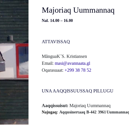
Majoriaq Uummannaq
Nal. 14.00 – 16.00
ATTAVISSAQ
MãnguaK´S. Kristiansen
Email:
masi@avannaata.gl
Oqarasuaat:
+299 38 78 52
UNA AAQQISSUUSSAQ PILLUGU
Aaqqissuisut:
Majoriaq Uummannaq
Najugaq:
Aqqusinertaaq B-442
3961
Uummanna