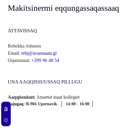
Makitsinermi eqqungassaqassaaq
ATTAVISSAQ
Rebekka Johnsen
Email:
rebj@avannaata.gl
Oqarasuaat:
+299 96 48 54
UNA AAQQISSUUSSAQ PILLUGU
Aaqqissuisut:
Atuartut inaat kollegiet
Najugaq:
B-904
Upernavik
14:00
-
16:00