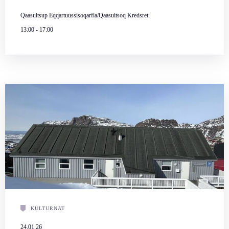
Qaasuitsup Eqqartuussisoqarfia/Qaasuitsoq Kredsret
13:00
-
17:00
KULTURNAT
24.01.26