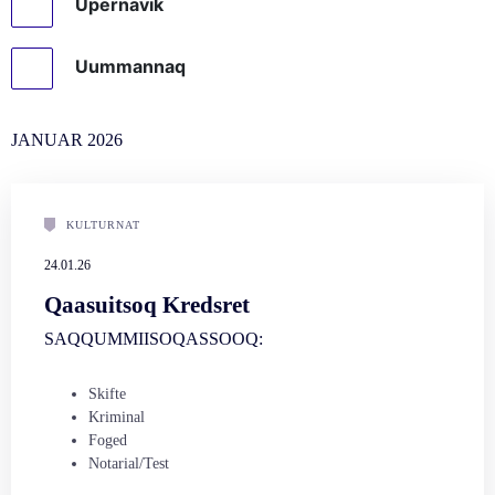
Upernavik
Uummannaq
JANUAR
2026
KULTURNAT
24.01.26
Qaasuitsoq Kredsret
SAQQUMMIISOQASSOOQ:
Skifte
Kriminal
Foged
Notarial/Test