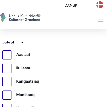
By/bygd
Aasiaat
Ilulissat
Kangaatsiaq
Maniitsoq