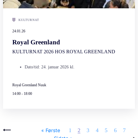
KULTURNAT
24.01.26
Royal Greenland
KULTURNAT 2026 HOS ROYAL GREENLAND
Dato/tid: 24. januar 2026 kl.
Royal Greenland Nuuk
14:00
-
18:00
Sider
‹ forrige
« Første
1
2
3
4
5
6
7